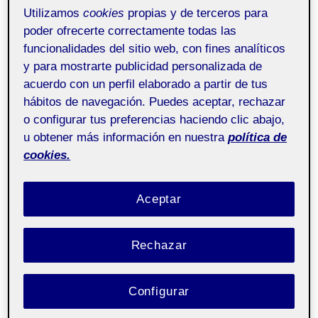
Práctica Videoinstalaciones
Utilizamos
cookies
propias y de terceros para
poder ofrecerte correctamente todas las
David Escobar González.
funcionalidades del sitio web, con fines analíticos
y para mostrarte publicidad personalizada de
Publicado
por
David Escobar González
3 enero, 2023
Sin
acuerdo con un perfil elaborado a partir de tus
el
comentarios
hábitos de navegación. Puedes aceptar, rechazar
o configurar tus preferencias haciendo clic abajo,
u obtener más información en nuestra
política de
Taller de
Pública
cookies.
videocreación aula 1
Aceptar
Rechazar
Configurar