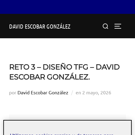
Saltar
Buscar:
DAVID ESCOBAR GONZÁLEZ
al
ALTERN
contenido
RETO 3 – DISEÑO TFG – DAVID
ESCOBAR GONZÁLEZ.
Publicado
por
David Escobar González
en
2 mayo, 2026
el
20.357 - Diseño del
Pública
TFG - Aula 1